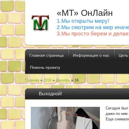
«МТ» ОнЛайн
1.Мы открыты миру!
2.Мы смотрим на мир иначе
3.Мы просто берем и делае
Главная страница
Информация о нас
Цель
Помочь проекту
Главная
»
2016
»
Декабрь
»
16
Выходной!
Сегодня был
даже по ним 
Еще снимали