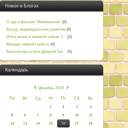
Новое в Блогах
О еде и фильме "Минимализм"
(
0
)
Выход, индивидуальное развитие
(
0
)
Итоги жизни в моменте сейчас 2...
(
2
)
Женщин заменят роботы
(
4
)
Архитекторы и боги Древней Гре...
(
4
)
Календарь
«
»
Декабрь 2016
Пн
Вт
Ср
Чт
Пт
Сб
Вс
1
2
3
4
5
6
7
8
9
10
11
12
13
14
15
16
17
18