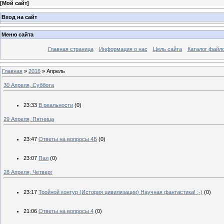
[
Мой сайт
]
Вход на сайт
Меню сайта
Главная страница
Информация о нас
Цель сайта
Каталог файл
Главная
»
2016
»
Апрель
30 Апреля, Суббота
23:33
В реальности
(0)
29 Апреля, Пятница
23:47
Ответы на вопросы 4Б
(0)
23:07
Пал
(0)
28 Апреля, Четверг
23:17
Тройной контур (История цивилизации) Научная фантастика! ;-)
(0)
21:06
Ответы на вопросы 4
(0)