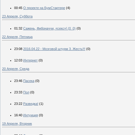
00:45
О проекте на БумСтартере
(4)
23 Апреля, Суббота
01:32
Сажень, Фибоначчи, «секс»! (0_0)
(0)
22 Апреля, Пятница
23:08
2016.04.22 - Мозговой штурм 3. Жесть!!!
(0)
12:03
Интернет
(0)
20 Апреля, Среда
23:46
Пасека
(0)
23:33
Пол
(0)
23:22
Разведка!
(1)
16:40
Интуиция
(0)
19 Апреля, Вторник