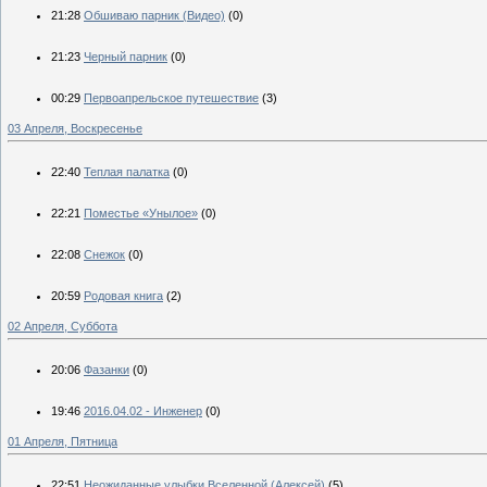
21:28
Обшиваю парник (Видео)
(0)
21:23
Черный парник
(0)
00:29
Первоапрельское путешествие
(3)
03 Апреля, Воскресенье
22:40
Теплая палатка
(0)
22:21
Поместье «Унылое»
(0)
22:08
Снежок
(0)
20:59
Родовая книга
(2)
02 Апреля, Суббота
20:06
Фазанки
(0)
19:46
2016.04.02 - Инженер
(0)
01 Апреля, Пятница
22:51
Неожиданные улыбки Вселенной (Алексей)
(5)