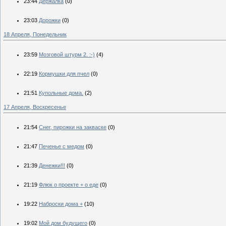
23:44
Держалка
(0)
23:03
Дорожки
(0)
18 Апреля, Понедельник
23:59
Мозговой штурм 2. :-)
(4)
22:19
Кормушки для пчел
(0)
21:51
Купольные дома.
(2)
17 Апреля, Воскресенье
21:54
Снег, пирожки на закваске
(0)
21:47
Печенье с медом
(0)
21:39
Денежки!!!
(0)
21:19
Флюк о проекте + о еде
(0)
19:22
Наброски дома +
(10)
19:02
Мой дом будущего
(0)