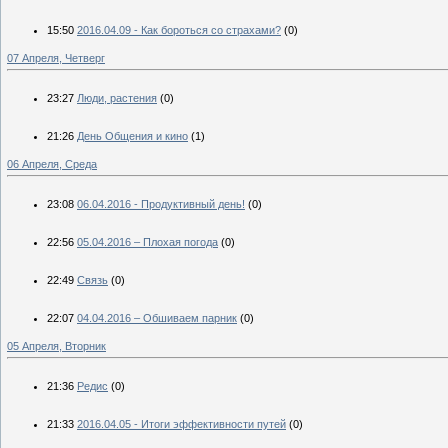
15:50
2016.04.09 - Как бороться со страхами?
(0)
07 Апреля, Четверг
23:27
Люди, растения
(0)
21:26
День Общения и кино
(1)
06 Апреля, Среда
23:08
06.04.2016 - Продуктивный день!
(0)
22:56
05.04.2016 – Плохая погода
(0)
22:49
Связь
(0)
22:07
04.04.2016 – Обшиваем парник
(0)
05 Апреля, Вторник
21:36
Редис
(0)
21:33
2016.04.05 - Итоги эффективности путей
(0)