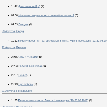
11:47
День новостей! ;-)
(2)
02:06
Можно ли создать искусственный интеллект?
(0)
01:33
Поездка
(0)
23 Августа, Среда
11:12
Почему проект МТ затормозился. Планы. Жизнь прекрасна (21-22.08.20
22 Августа, Вторник
23:16
СВС!!! "Юбилей"
(0)
23:03
Ролик (На конкурс)
(0)
22:57
Печь!!!
(1)
22:43
Про любовь
(0)
21 Августа, Понедельник
11:35
Перестилаем крышу. Анкета. Новые идеи (19-20.08.2017)
(0)
20 Августа, Воскресенье