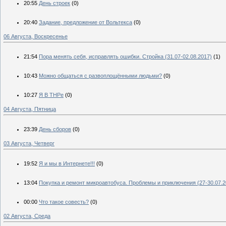
20:55
День строек
(0)
20:40
Задание, предложение от Вольтекса
(0)
06 Августа, Воскресенье
21:54
Пора менять себя, исправлять ошибки. Стройка (31.07-02.08.2017)
(1)
10:43
Можно общаться с развоплощёнными людьми?
(0)
10:27
Я В ТНРе
(0)
04 Августа, Пятница
23:39
День сборов
(0)
03 Августа, Четверг
19:52
Я и мы в Интернете!!!
(0)
13:04
Покупка и ремонт микроавтобуса. Проблемы и приключения (27-30.07.2
00:00
Что такое совесть?
(0)
02 Августа, Среда