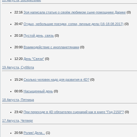
22:16
Зоя написала статью о своём любимом сыне-помощнике Дарике
(0)
20:47
Отдых, небольшие поездки, сопки, личные дела (16-18.08.2017)
(0)
20:18
Пустой день, связь
(0)
20:00
Взаимодействие с инопланетянами
(0)
12:20
День "Связи"
(0)
19 Августа, Суббота
15:24
Сколько человек надо для развития в 4D?
(0)
00:05
Насыщенный день
(0)
18 Августа, Пятница
23:42
При переходе в 4D обязателен сценарий как в книге "Год 2150"?
(0)
17 Августа, Четверг
20:58
Ролик! Дела...
(1)