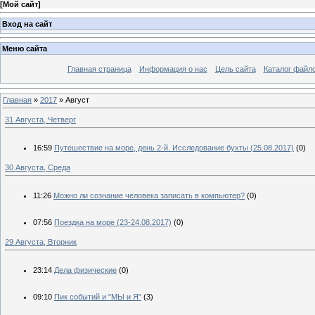
[
Мой сайт
]
Вход на сайт
Меню сайта
Главная страница
Информация о нас
Цель сайта
Каталог файл
Главная
»
2017
»
Август
31 Августа, Четверг
16:59
Путешествие на море, день 2-й. Исследование бухты (25.08.2017)
(0)
30 Августа, Среда
11:26
Можно ли сознание человека записать в компьютер?
(0)
07:56
Поездка на море (23-24.08.2017)
(0)
29 Августа, Вторник
23:14
Дела физические
(0)
09:10
Пик событий и "МЫ и Я"
(3)