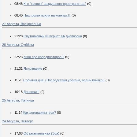
08:46
Кто "хозяин" воздушного пространства?
(0)
08:40
Наш ролик взяли на конкурс!!!
(0)
27 Августа, Воскресенье
21:28
Спутниковый Интернет КА диапазона
(0)
26 Августа, Суббота
22:23
Кино про координаторов!!!
(0)
21:31
Яснознание
(0)
11:26
События дня! (Последствия урагана, осень близко!)
(0)
10:18
Денежки!!!
(0)
25 Августа, Пятница
11:14
Как договариваться?
(0)
24 Августа, Четверг
17:08
Объяснительная (Зоя)
(0)