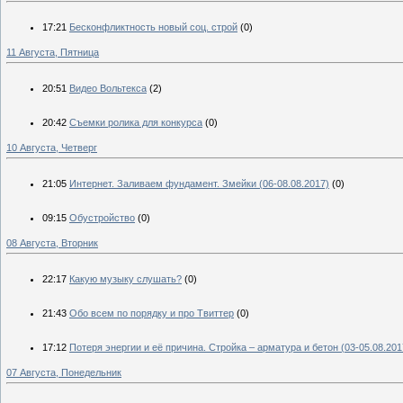
17:21
Бесконфликтность новый соц. строй
(0)
11 Августа, Пятница
20:51
Видео Вольтекса
(2)
20:42
Съемки ролика для конкурса
(0)
10 Августа, Четверг
21:05
Интернет. Заливаем фундамент. Змейки (06-08.08.2017)
(0)
09:15
Обустройство
(0)
08 Августа, Вторник
22:17
Какую музыку слушать?
(0)
21:43
Обо всем по порядку и про Твиттер
(0)
17:12
Потеря энергии и её причина. Стройка – арматура и бетон (03-05.08.201
07 Августа, Понедельник