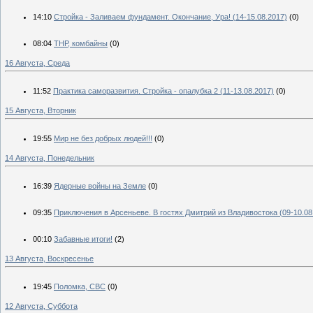
14:10
Стройка - Заливаем фундамент. Окончание, Ура! (14-15.08.2017)
(0)
08:04
ТНР, комбайны
(0)
16 Августа, Среда
11:52
Практика саморазвития. Стройка - опалубка 2 (11-13.08.2017)
(0)
15 Августа, Вторник
19:55
Мир не без добрых людей!!!
(0)
14 Августа, Понедельник
16:39
Ядерные войны на Земле
(0)
09:35
Приключения в Арсеньеве. В гостях Дмитрий из Владивостока (09-10.08
00:10
Забавные итоги!
(2)
13 Августа, Воскресенье
19:45
Поломка, СВС
(0)
12 Августа, Суббота