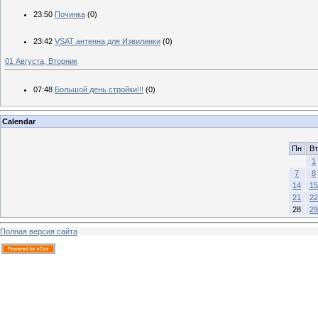
23:50
Починка
(0)
23:42
VSAT антенна для Извилинки
(0)
01 Августа, Вторник
07:48
Большой день стройки!!!
(0)
Calendar
Пн
Вт
1
7
8
14
15
21
22
28
29
Полная версия сайта