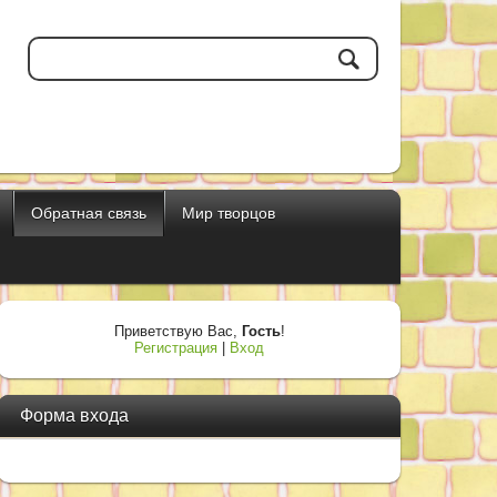
Обратная связь
Мир творцов
Приветствую Вас
,
Гость
!
Регистрация
|
Вход
Форма входа