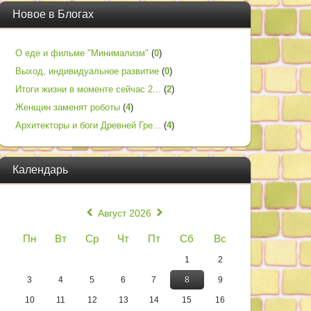
Новое в Блогах
О еде и фильме "Минимализм"
(
0
)
Выход, индивидуальное развитие
(
0
)
Итоги жизни в моменте сейчас 2...
(
2
)
Женщин заменят роботы
(
4
)
Архитекторы и боги Древней Гре...
(
4
)
Календарь
«
»
Август 2026
Пн
Вт
Ср
Чт
Пт
Сб
Вс
1
2
3
4
5
6
7
8
9
10
11
12
13
14
15
16