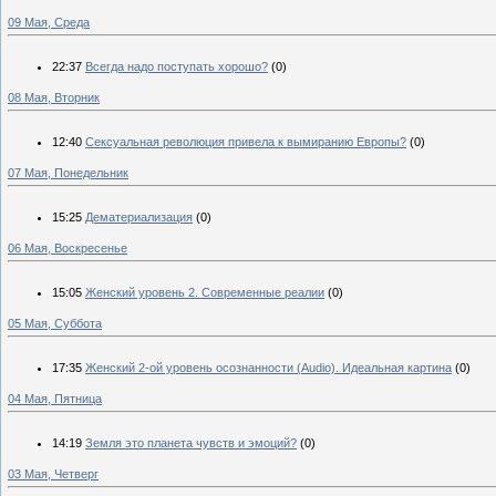
09 Мая, Среда
22:37
Всегда надо поступать хорошо?
(0)
08 Мая, Вторник
12:40
Сексуальная революция привела к вымиранию Европы?
(0)
07 Мая, Понедельник
15:25
Дематериализация
(0)
06 Мая, Воскресенье
15:05
Женский уровень 2. Современные реалии
(0)
05 Мая, Суббота
17:35
Женский 2-ой уровень осознанности (Audio). Идеальная картина
(0)
04 Мая, Пятница
14:19
Земля это планета чувств и эмоций?
(0)
03 Мая, Четверг