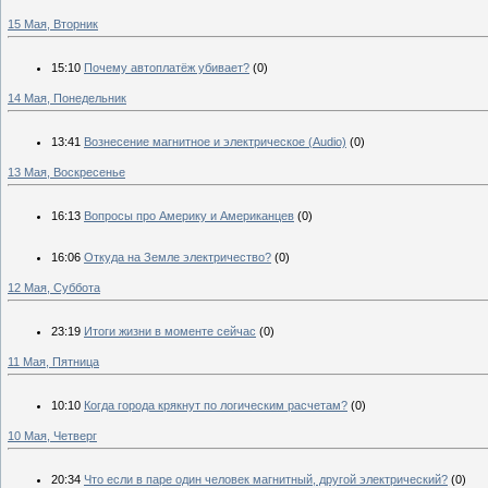
15 Мая, Вторник
15:10
Почему автоплатёж убивает?
(0)
14 Мая, Понедельник
13:41
Вознесение магнитное и электрическое (Audio)
(0)
13 Мая, Воскресенье
16:13
Вопросы про Америку и Американцев
(0)
16:06
Откуда на Земле электричество?
(0)
12 Мая, Суббота
23:19
Итоги жизни в моменте сейчас
(0)
11 Мая, Пятница
10:10
Когда города крякнут по логическим расчетам?
(0)
10 Мая, Четверг
20:34
Что если в паре один человек магнитный, другой электрический?
(0)