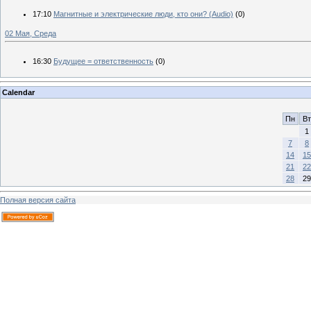
17:10
Магнитные и электрические люди, кто они? (Audio)
(0)
02 Мая, Среда
16:30
Будущее = ответственность
(0)
Calendar
Пн
Вт
1
7
8
14
15
21
22
28
29
Полная версия сайта