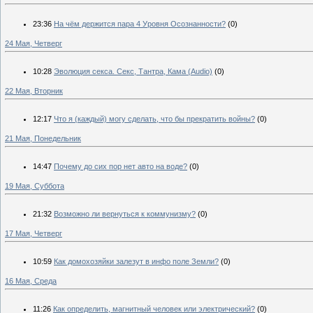
23:36
На чём держится пара 4 Уровня Осознанности?
(0)
24 Мая, Четверг
10:28
Эволюция секса. Секс, Тантра, Кама (Audio)
(0)
22 Мая, Вторник
12:17
Что я (каждый) могу сделать, что бы прекратить войны?
(0)
21 Мая, Понедельник
14:47
Почему до сих пор нет авто на воде?
(0)
19 Мая, Суббота
21:32
Возможно ли вернуться к коммунизму?
(0)
17 Мая, Четверг
10:59
Как домохозяйки залезут в инфо поле Земли?
(0)
16 Мая, Среда
11:26
Как определить, магнитный человек или электрический?
(0)