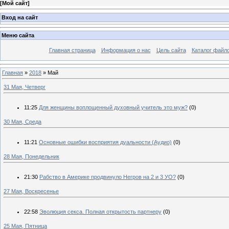
[
Мой сайт
]
Вход на сайт
Меню сайта
Главная страница
Информация о нас
Цель сайта
Каталог файл
Главная
»
2018
»
Май
31 Мая, Четверг
11:25
Для женщины воплощенный духовный учитель это муж?
(0)
30 Мая, Среда
11:21
Основные ошибки восприятия дуальности (Аудио)
(0)
28 Мая, Понедельник
21:30
Рабство в Америке продвинуло Негров на 2 и 3 УО?
(0)
27 Мая, Воскресенье
22:58
Эволюция секса. Полная открытость партнеру
(0)
25 Мая, Пятница