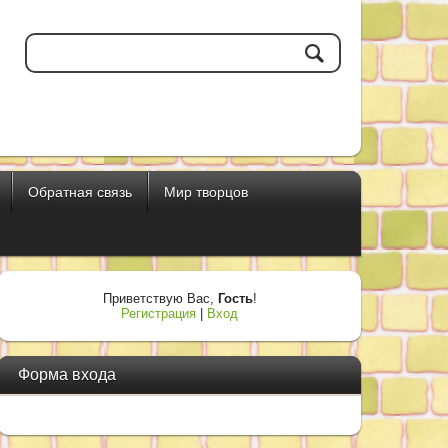
Обратная связь
Мир творцов
Приветствую Вас
,
Гость
!
Регистрация
|
Вход
Форма входа