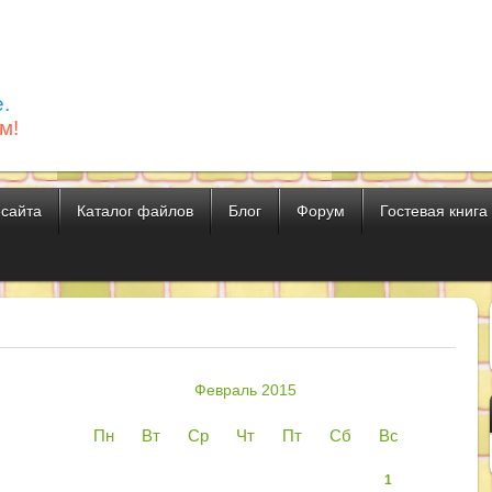
.
м!
 сайта
Каталог файлов
Блог
Форум
Гостевая книга
Февраль 2015
Пн
Вт
Ср
Чт
Пт
Сб
Вс
1