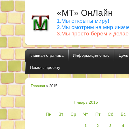
«МТ» ОнЛайн
1.Мы открыты миру!
2.Мы смотрим на мир иначе
3.Мы просто берем и делае
Главная страница
Информация о нас
Цель
Помочь проекту
Главная
»
2015
Январь 2015
Пн
Вт
Ср
Чт
Пт
Сб
Вс
1
2
3
4