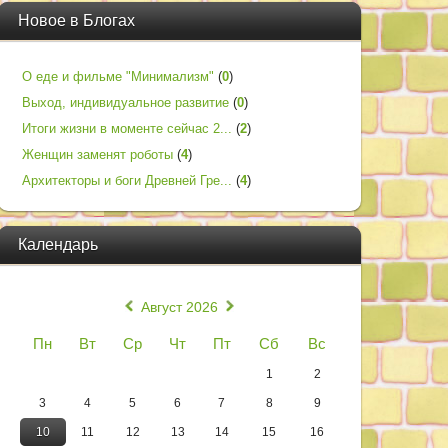
Новое в Блогах
О еде и фильме "Минимализм"
(
0
)
Выход, индивидуальное развитие
(
0
)
Итоги жизни в моменте сейчас 2...
(
2
)
Женщин заменят роботы
(
4
)
Архитекторы и боги Древней Гре...
(
4
)
Календарь
«
»
Август 2026
Пн
Вт
Ср
Чт
Пт
Сб
Вс
1
2
3
4
5
6
7
8
9
10
11
12
13
14
15
16