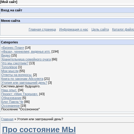
[
Мой сайт
]
Вход на сайт
Меню сайта
Главная страница
Информация о нас
Цель сайта
Каталог файл
Categories
«Бизнес План»
[14]
«Фаза», ченнелинг, виденье итп.
[194]
Видео
[15]
Хранительница семейного очага
[66]
Что мы смотрим?
[13]
Тополёвое
[1]
Мои мысли
[55]
Ответы на вопросы.
[2]
Книга по законам Абсолюта
[21]
Утопия или завтрашний день?
[3]
Система денег будущего.
Наш опыт.
[34]
Проект: «Мир Творцов».
[43]
Образование
[5]
Блог Павла Че
[86]
Осознанное
[19]
Поселение "Осознонное"
Главная
»
Утопия или завтрашний день?
Про состояние МЫ