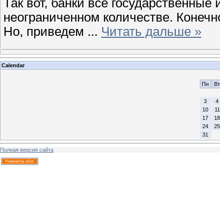
Так вот, банки все государственные 
неограниченном количестве. Конечно
Но, приведем
...
Читать дальше »
Calendar
Пн
Вт
3
4
10
11
17
18
24
25
31
Полная версия сайта