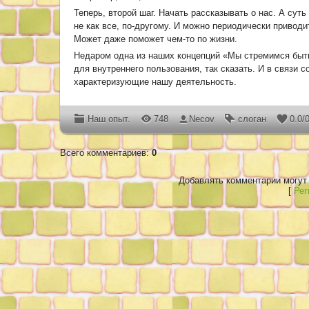
Теперь, второй шаг. Начать рассказывать о нас. А суть
не как все, по-другому. И можно периодически приводи
Может даже поможет чем-то по жизни.
Недаром одна из наших концепций «Мы стремимся быть 
для внутреннего пользования, так сказать. И в связи с
характеризующие нашу деятельность.
Наш опыт.
748
Necov
слоган
0.0
/
Всего комментариев
:
0
Добавлять комментарии могут 
[
Рег