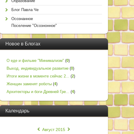
Образование
Блог Павла Че
Осознанное
Поселение "Осознонное"
Новое в Блогах
О еде и фильме "Минимализм"
(
0
)
Выход, индивидуальное развитие
(
0
)
Итоги жизни в моменте сейчас 2...
(
2
)
Женщин заменят роботы
(
4
)
Архитекторы и боги Древней Гре...
(
4
)
Календарь
«
»
Август 2015