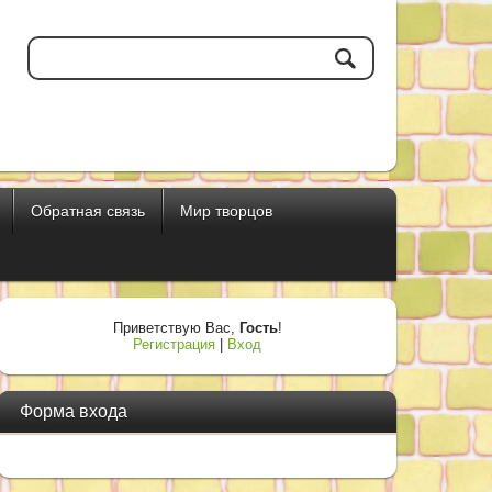
Обратная связь
Мир творцов
Приветствую Вас
,
Гость
!
Регистрация
|
Вход
Форма входа