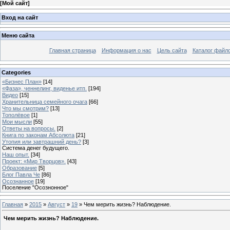
[
Мой сайт
]
Вход на сайт
Меню сайта
Главная страница
Информация о нас
Цель сайта
Каталог файл
Categories
«Бизнес План»
[14]
«Фаза», ченнелинг, виденье итп.
[194]
Видео
[15]
Хранительница семейного очага
[66]
Что мы смотрим?
[13]
Тополёвое
[1]
Мои мысли
[55]
Ответы на вопросы.
[2]
Книга по законам Абсолюта
[21]
Утопия или завтрашний день?
[3]
Система денег будущего.
Наш опыт.
[34]
Проект: «Мир Творцов».
[43]
Образование
[5]
Блог Павла Че
[86]
Осознанное
[19]
Поселение "Осознонное"
Главная
»
2015
»
Август
»
19
» Чем мерить жизнь? Наблюдение.
Чем мерить жизнь? Наблюдение.