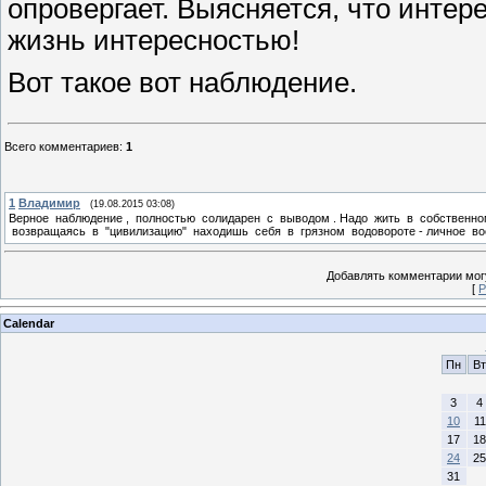
опровергает. Выясняется, что инте
жизнь интересностью!
Вот такое вот наблюдение.
Всего комментариев
:
1
1
Владимир
(19.08.2015 03:08)
Верное наблюдение , полностью солидарен с выводом . Надо жить в собственном
возвращаясь в "цивилизацию" находишь себя в грязном водовороте - личное во
Добавлять комментарии могу
[
Р
Calendar
Пн
Вт
3
4
10
11
17
18
24
25
31